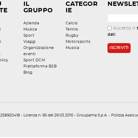
U
IL
CATEGOR
NEWSLE
TE
GRUPPO
IE
Azienda
Calcio
Accetto il
i
Musica
Tennis
dati
Sport
Rugby
i
Viaggi
Motorsports
Organizzazione
Musica
&
eventi
olicy
Sport DCM
Piattaforma B2B
Blog
258920418 - Licenza n. 65 del 29.03.2010 - Groupama S.p.A. - Polizza Assic