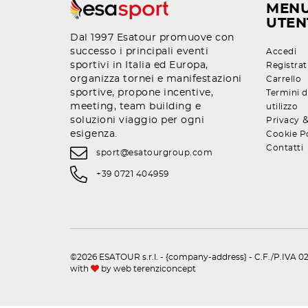
MEN
UTEN
Dal 1997 Esatour promuove con
successo i principali eventi
Accedi
sportivi in Italia ed Europa,
Registrat
organizza tornei e manifestazioni
Carrello
sportive, propone incentive,
Termini d
meeting, team building e
utilizzo
soluzioni viaggio per ogni
Privacy
esigenza.
Cookie P
Contatti
sport@esatourgroup.com
+39 0721 404959
©2026 ESATOUR s.r.l. - {company-address} - C.F./P.IVA 02
with
by
web terenziconcept