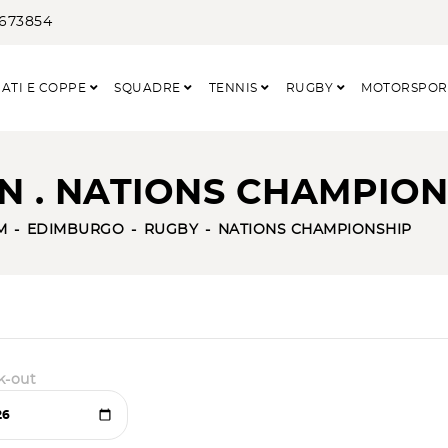
3673854
ATI E COPPE
SQUADRE
TENNIS
RUGBY
MOTORSPO
N . NATIONS CHAMPION
M
EDIMBURGO
RUGBY
NATIONS CHAMPIONSHIP
k-out