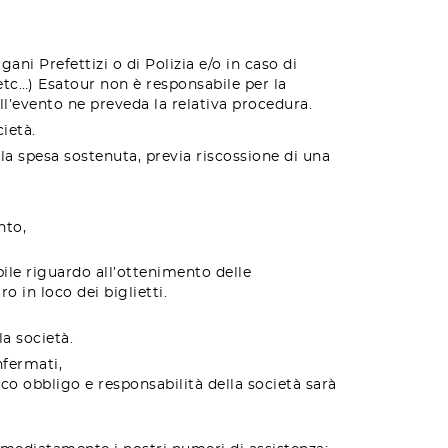
ani Prefettizi o di Polizia e/o in caso di
 etc…) Esatour non è responsabile per la
ell’evento ne preveda la relativa procedura.
ietà.
lla spesa sostenuta, previa riscossione di una
nto,
abile riguardo all’ottenimento delle
o in loco dei biglietti.
la società.
nfermati,
nico obbligo e responsabilità
della società
sarà