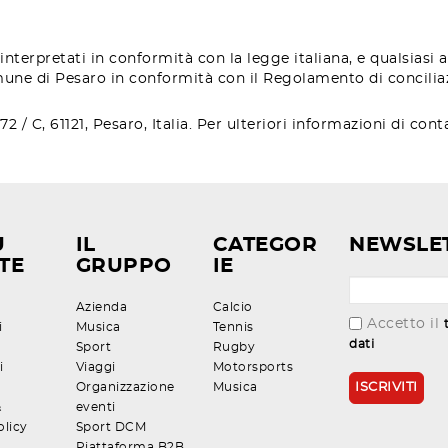
 interpretati in conformità con la legge italiana, e qualsiasi 
mune di Pesaro in conformità con il Regolamento di concilia
 / C, 61121, Pesaro, Italia.
Per ulteriori informazioni di conta
U
IL
CATEGOR
NEWSLE
TE
GRUPPO
IE
Azienda
Calcio
Accetto il
i
Musica
Tennis
dati
Sport
Rugby
i
Viaggi
Motorsports
Organizzazione
Musica
&
eventi
olicy
Sport DCM
Piattaforma B2B