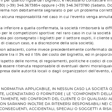
emi per quanto riguarda i biglietti, è necessario contattare 
8:30) (+39) 346.3673854 oppure (+39) 346.3673780 (Sabato, Do
oblema non debitamente segnalato o per un problema corrett
 alcuna responsabilità nel caso in cui l'evento venga annulla
ia inferiore a quella confermata, la società rimborserà la dif
 per le competizioni sportive: nel raro caso in cui la società
a poi consegnato i biglietti per il settore ospiti, il client
i ciascun caso, e a discrezione della sola società).
 non adiacenti,
come in
vece precedentemente confermato dal
ile tra il 3% ed il 15% del costo del biglietto, ed
in proporz
ispetto delle norme, di regolamenti, politiche e codici di cond
à essere ritenuta responsabile di eventuali
danni morali
qual
resa dalle autorità locali o dagli organizzatori dell’evento, 
A
NORMATIVA APPLICABILE, IN NESSUN CASO LA SOCIETÀ O
E, LICENZIATARIO O FORNITORE ( LE “COMPONENTI DELLA
AMENTE, NEI CONFRONTI DEL CLIENTE O DI QUALSIASI 
I NON SARANNO INOLTRE DA RITENERSI RESPONSABILI NEI
 CONSEGUENTI, ACCIDENTALI, SPECIALI O SOGGETTI A RISA