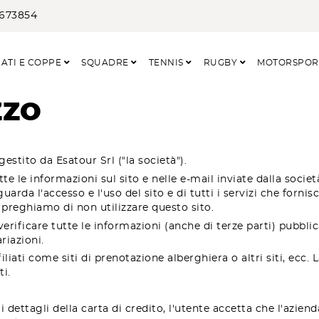
3673854
ATI E COPPE
SQUADRE
TENNIS
RUGBY
MOTORSPO
ZZO
gestito da Esatour Srl ("la società").
te le informazioni sul sito e nelle e-mail inviate dalla societ
uarda l'accesso e l'uso del sito e di tutti i servizi che fornisc
preghiamo di non utilizzare questo sito.
 verificare tutte le informazioni (anche di terze parti) pubbli
iazioni.
filiati come siti di prenotazione alberghiera o altri siti, ecc
ti.
i dettagli della carta di credito, l'utente accetta che l'aziend