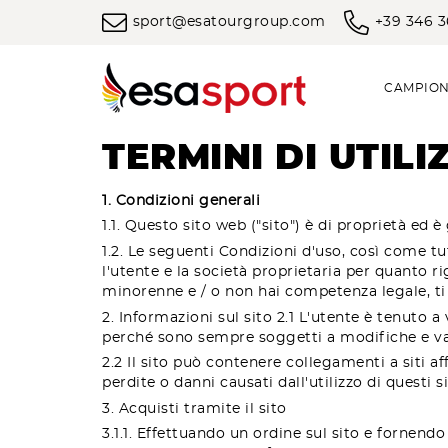
sport@esatourgroup.com
+39 346 
CAMPION
TERMINI DI UTILI
1. Condizioni generali
1.1. Questo sito web ("sito") è di proprietà ed è 
1.2. Le seguenti Condizioni d'uso, così come tut
l'utente e la società proprietaria per quanto rig
minorenne e / o non hai competenza legale, ti 
2. Informazioni sul sito 2.1 L'utente è tenuto a
perché sono sempre soggetti a modifiche e var
2.2 Il sito può contenere collegamenti a siti af
perdite o danni causati dall'utilizzo di questi si
3. Acquisti tramite il sito
3.1.1. Effettuando un ordine sul sito e fornendo 