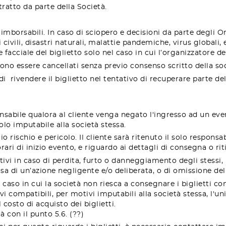
ratto da parte della Società.
rimborsabili. In caso di sciopero e decisioni da parte degli Org
civili, disastri naturali, malattie pandemiche, virus globali,
 facciale del biglietto solo nel caso in cui l’organizzatore d
ssono essere cancellati senza previo consenso scritto della soc
di
rivendere il biglietto nel tentativo di recuperare parte de
onsabile qualora al cliente venga negato l'ingresso ad un eve
olo imputabile alla società stessa.
io rischio e pericolo. Il cliente sarà ritenuto il solo respons
ari di inizio evento, e riguardo ai dettagli di consegna o ritir
utivi in caso di perdita, furto o danneggiamento degli stessi,
usa di un’azione negligente e/o deliberata, o di omissione del
caso in cui la società non riesca a consegnare i biglietti co
vi compatibili
, per motivi imputabili alla società stessa, l'u
osto di acquisto dei biglietti.
 con il punto 5.6. (??)