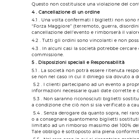
Questo non costituisce una violazione del cont
4 . Cancellazione di un ordine
4.1 . Una volta confermati I biglietti non sono 
“Forza Maggiore” (terremoto, guerra, disordini 
cancellazione dell’evento e rimborserà il valore
4.2 . Tutti gli ordini sono vincolanti e non po
4.3 . In alcuni casi la società potrebbe cercare 
commissione.
5 . Disposizioni speciali e Responsabilità
5.1 . La società non potrà essere ritenuta resp
se non nel caso in cui il diniego sia dovuto a d
5.2 . I clienti partecipano ad un evento a propr
informazioni necessarie quali date corrette e or
5.3
. Non saranno riconosciuti biglietti sostit
a condizione che ciò non si sia verificato a ca
5.4 . Senza derogare da quanto sopra, nel raro 
o a consegnare quantomeno biglietti sostituti
limitato ad un rimborso massimo del 100% del c
Tale obbligo è sottoposto alla piena conformità