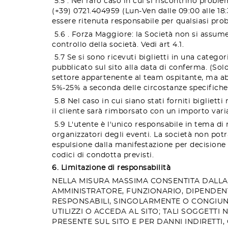
5.5 . Nel raro caso in cui si riscontrino probl
(+39) 0721.404959 (Lun-Ven dalle 09:00 alle 1
essere ritenuta responsabile per qualsiasi pr
5.6 . Forza Maggiore: la Società non si assume
controllo della società. Vedi art 4.1.
5.7 Se si sono ricevuti biglietti in una categor
pubblicato sul sito alla data di conferma. (Solo
settore appartenente al team ospitante, ma abbi
5%-25% a seconda delle circostanze specifiche d
5.8 Nel caso in cui siano stati forniti biglietti
il cliente sarà rimborsato con un importo variab
5.9 L'utente è l'unico responsabile in tema di r
organizzatori degli eventi. La società non potr
espulsione dalla manifestazione per decisione p
codici di condotta previsti.
6. Limitazione di responsabilità
NELLA MISURA MASSIMA CONSENTITA DALL
AMMINISTRATORE, FUNZIONARIO, DIPENDENT
RESPONSABILI, SINGOLARMENTE O CONGIUNT
UTILIZZI O ACCEDA AL SITO; TALI SOGGETT
PRESENTE SUL SITO E PER DANNI INDIRETTI,