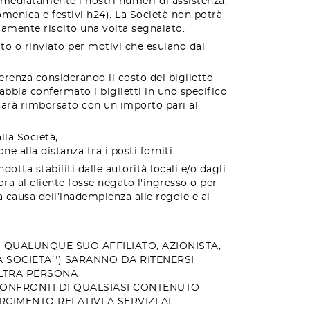
immediatamente i nostri numeri di assistenza:
menica e festivi h24). La Società non potrà
amente risolto una volta segnalato.
to o rinviato per motivi che esulano dal
ferenza considerando il costo del biglietto
 abbia confermato i biglietti in uno specifico
e sarà rimborsato con un importo pari al
la Società,
ione
alla distanza tra i posti forniti.
otta stabiliti dalle autorità locali e/o dagli
ora al cliente fosse negato l'ingresso o per
a causa dell’inadempienza alle regole e ai
 QUALUNQUE SUO AFFILIATO, AZIONISTA,
 SOCIETA’") SARANNO DA RITENERSI
ALTRA PERSONA
 CONFRONTI DI QUALSIASI CONTENUTO
RCIMENTO RELATIVI A SERVIZI AL