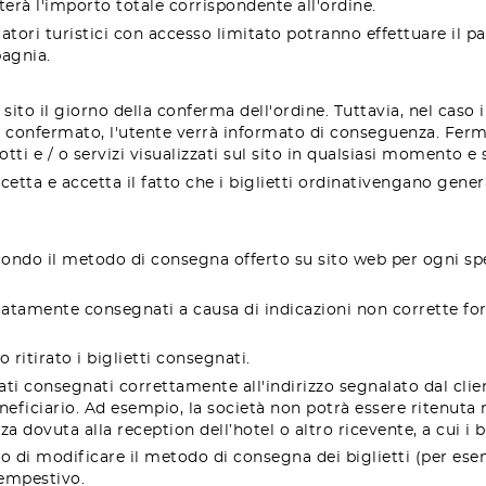
erà l'importo totale corrispondente all'ordine.
peratori turistici con accesso limitato potranno effettuare i
agnia.
l sito il giorno della conferma dell'ordine. Tuttavia, nel caso
se confermato, l'utente verrà informato di conseguenza. Ferm
dotti e / o servizi visualizzati sul sito in qualsiasi momento e
accetta e accetta il fatto che i biglietti ordinativengano gen
econdo il metodo di consegna offerto su sito web per ogni sp
atamente consegnati a causa di indicazioni non corrette for
 ritirato i biglietti consegnati.
ati consegnati correttamente all'indirizzo segnalato dal clie
neficiario. Ad esempio, la società non potrà essere ritenuta r
a dovuta alla reception dell’hotel o altro ricevente, a cui i b
itto di modificare il metodo di consegna dei biglietti (per es
tempestivo.