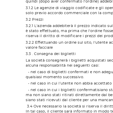
quindi (dopo aver confermato l'ordine) addebit
3.1.2 Le agenzie di viaggio codificate e gli o
solo previo accordo commerciale con la comp
3.2 Prezzi
3.2.1 L'azienda addebiterà il prezzo indicato su
è stato effettuato, ma prima che l'ordine fos
riserva il diritto di modificare i prezzi dei pro
3.2.2 Effettuando un ordine sul sito, l'utente 
valore facciale
3.3 . Consegna dei biglietti
La società consegnerà i biglietti acquistati s
alcuna responsabilità nei seguenti casi:
- nel caso di biglietti confermati e non adegu
qualsiasi momento successivo.
- nel caso in cui l’utente non abbia accettato o
- nel caso in cui i biglietti
confermati
siano st
ma non siano stati ritirati direttamente dal be
siano stati ricevuti dal cliente per una mancanz
3.4 Ove necessario la società si riserva il dir
In tal caso, il cliente sarà informato in modo 