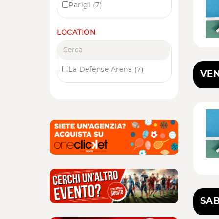
Parigi
(7)
LOCATION
La Defense Arena
(7)
VEN
SAB