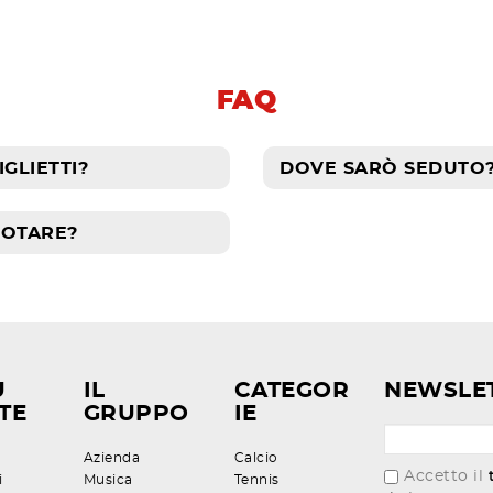
FAQ
GLIETTI?
DOVE SARÒ SEDUTO
NOTARE?
U
IL
CATEGOR
NEWSLE
TE
GRUPPO
IE
Azienda
Calcio
Accetto il
i
Musica
Tennis