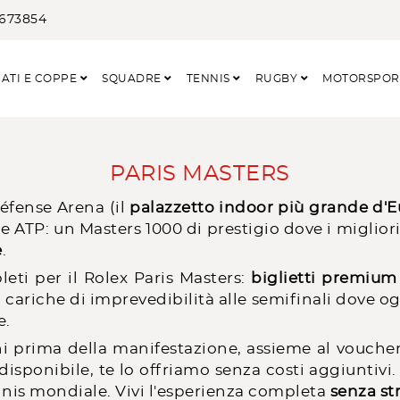
3673854
ATI E COPPE
SQUADRE
TENNIS
RUGBY
MOTORSPO
PARIS MASTERS
Défense Arena (il
palazzetto indoor più grande d'
 ATP: un Masters 1000 di prestigio dove i migliori 
e
.
eti per il Rolex Paris Masters:
biglietti premium 
i cariche di imprevedibilità alle semifinali dove o
e.
rni prima della manifestazione, assieme al voucher
isponibile, te lo offriamo senza costi aggiuntivi.
ennis mondiale. Vivi l'esperienza completa
senza st