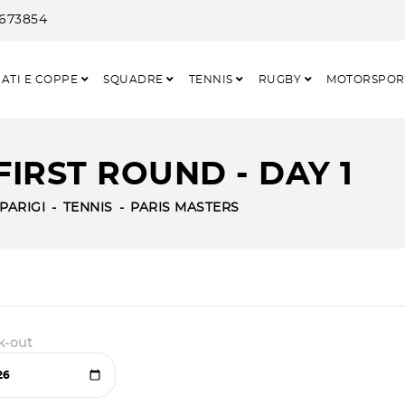
3673854
ATI E COPPE
SQUADRE
TENNIS
RUGBY
MOTORSPO
FIRST ROUND - DAY 1
PARIGI
TENNIS
PARIS MASTERS
k-out