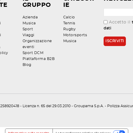
TE
GRUPPO
IE
Azienda
Calcio
Accetto il
i
Musica
Tennis
dati
Sport
Rugby
i
Viaggi
Motorsports
Organizzazione
Musica
&
eventi
olicy
Sport DCM
Piattaforma B2B
Blog
258920418 - Licenza n. 65 del 29.03.2010 - Groupama S.p.A. - Polizza Assic
Informativa sulla raccolta
Le tue preferenze relative alla privacy