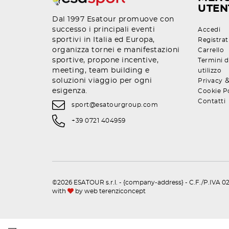
UTEN
Dal 1997 Esatour promuove con
successo i principali eventi
Accedi
sportivi in Italia ed Europa,
Registrat
organizza tornei e manifestazioni
Carrello
sportive, propone incentive,
Termini d
meeting, team building e
utilizzo
soluzioni viaggio per ogni
Privacy
esigenza.
Cookie P
Contatti
sport@esatourgroup.com
+39 0721 404959
©2026 ESATOUR s.r.l. - {company-address} - C.F./P.IVA 02
with
by
web terenziconcept