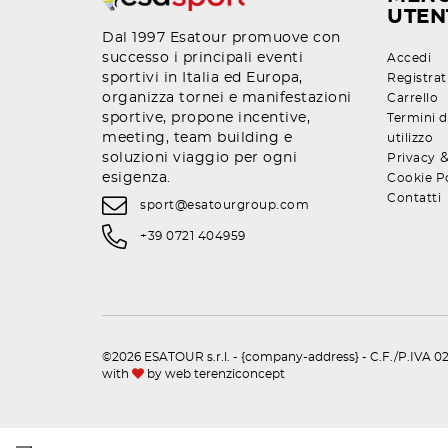
UTEN
Dal 1997 Esatour promuove con
successo i principali eventi
Accedi
sportivi in Italia ed Europa,
Registrat
organizza tornei e manifestazioni
Carrello
sportive, propone incentive,
Termini d
meeting, team building e
utilizzo
soluzioni viaggio per ogni
Privacy
esigenza.
Cookie P
Contatti
sport@esatourgroup.com
+39 0721 404959
©2026 ESATOUR s.r.l. - {company-address} - C.F./P.IVA 02
with
by
web terenziconcept