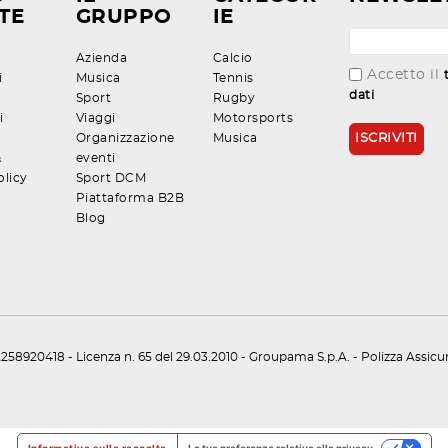
TE
GRUPPO
IE
Azienda
Calcio
Accetto il
i
Musica
Tennis
dati
Sport
Rugby
i
Viaggi
Motorsports
Organizzazione
Musica
&
eventi
olicy
Sport DCM
Piattaforma B2B
Blog
258920418 - Licenza n. 65 del 29.03.2010 - Groupama S.p.A. - Polizza Assic
Informativa sulla raccolta
Le tue preferenze relative alla privacy