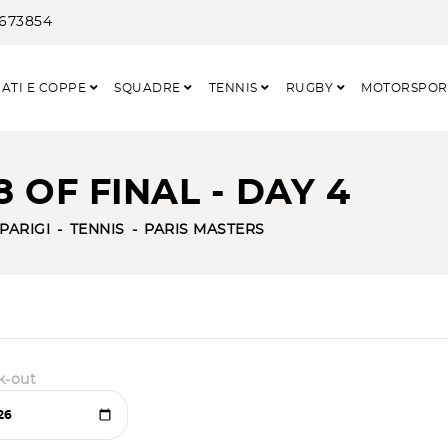
3673854
ATI E COPPE
SQUADRE
TENNIS
RUGBY
MOTORSPO
8 OF FINAL - DAY 4
PARIGI
TENNIS
PARIS MASTERS
k-out