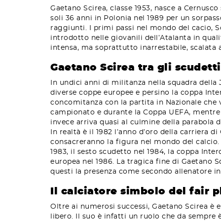
Gaetano Scirea, classe 1953, nasce a Cernusco s
soli 36 anni in Polonia nel 1989 per un sorpass
raggiunti. I primi passi nel mondo del cacio, 
introdotto nelle giovanili dell’Atalanta in qual
intensa, ma soprattutto inarrestabile, scalata 
Gaetano Scirea tra gli scudetti
In undici anni di militanza nella squadra della
diverse coppe europee e persino la coppa Inter
concomitanza con la partita in Nazionale che v
campionato e durante la Coppa UEFA, mentre il
invece arriva quasi al culmine della parabola d
In realtà è il 1982 l’anno d’oro della carriera d
consacreranno la figura nel mondo del calcio. 
1983, il sesto scudetto nel 1984, la coppa Inte
europea nel 1986. La tragica fine di Gaetano S
questi la presenza come secondo allenatore i
Il calciatore simbolo del fair p
Oltre ai numerosi successi, Gaetano Scirea è en
libero. Il suo è infatti un ruolo che da sempre 