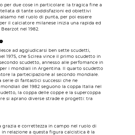
 per due cose in particolare: la tragica fine a
ellata di tante soddisfazioni ed obiettivi
alsamo nel ruolo di punta, per poi essere
per il calciatore milanese inizia una rapida ed
 Bearzot nel 1982.
e
riesce ad aggiudicarsi ben sette scudetti,
el 1975, che Scirea vince il primo scudetto in
el secondo scudetto, annesso alle perfomance in
er i mondiali in Argentina. Il quarto scudetto
ciatore la partecipazione al secondo mondiale.
a serie di fantastici successi che ne
 mondiali del 1982 seguono la coppa Italia nel
scudetto, la coppa delle coppe e la supercoppa
e si aprano diverse strade e progetti: tra
ua grazia e correttezza in campo nel ruolo di
in relazione a questa figura calcistica è la