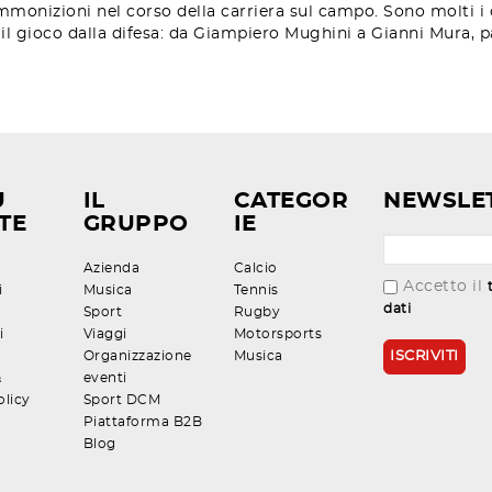
mmonizioni nel corso della carriera sul campo. Sono molti i cr
e il gioco dalla difesa: da Giampiero Mughini a Gianni Mura, 
U
IL
CATEGOR
NEWSLE
TE
GRUPPO
IE
Azienda
Calcio
Accetto il
i
Musica
Tennis
dati
Sport
Rugby
i
Viaggi
Motorsports
Organizzazione
Musica
&
eventi
olicy
Sport DCM
Piattaforma B2B
Blog