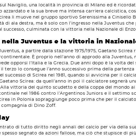
ul Naviglio, una località in provincia di Milano ed è ricordato
o azzardato e la sua breve ma intensa carriera calcistica, cost
Scirea li muove nel gruppo sportivo Serenissima a Cinisello B
ità di ala destra, ma è solo con l’ingresso nella Juventus che 
al successo, culminata con la vittoria nella Nazionale di Enzo
 nella Juventus e la vittoria in Nazional
 Juventus, a partire dalla stazione 1975/1975, Gaetano Scirea 
continentale. È proprio nell’anno di approdo alla Juventus, n
ede opporsi l’Italia e la Grecia. Due anni dopo è la volta d
 terzo lo consegue l’anno successivo prima della partenza p
el successo di Scirea nel 1981, quando si avvicina per il cal
i Gaetano Scirea: da quell’anno in poi il calciatore segnerà un
Alla vittoria del quinto scudetto e della coppa del mondo ai
rcontinale nel 1986 contro l’Argentinos Juniors e il settimo 
cirea in Polonia sopraggiunge poco prima che per il calciator
n compagnia di Dino Zoff.
lay
trato di tutto diritto negli annali del calcio per via della s
è spesso segnato da azioni fallose, ma ciò che stupisce di più 