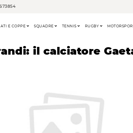
3673854
ATI E COPPE
SQUADRE
TENNIS
RUGBY
MOTORSPO
andi: il calciatore Gae