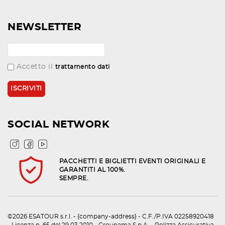
NEWSLETTER
Accetto il
trattamento dati
SOCIAL NETWORK
PACCHETTI E BIGLIETTI EVENTI ORIGINALI E
GARANTITI AL 100%.
SEMPRE.
©2026 ESATOUR s.r.l. - {company-address} - C.F./P.IVA 02258920418
- Licenza n. 65 del 29.03.2010 - Groupama S.p.A. - Polizza Assicurativa