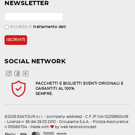
NEWSLETTER
Accetto il
trattamento dati
SOCIAL NETWORK
PACCHETTI E BIGLIETTI EVENTI ORIGINALI E
GARANTITI AL 100%.
SEMPRE.
©2026 ESATOUR s.r.l. - {company-address} - C.F./P.IVA 02258920418
- Licenza n. 65 del 29.03.2010 - Groupama S.p.A. - Polizza Assicurativa
n.105560704 - Made with
by
web terenziconcept