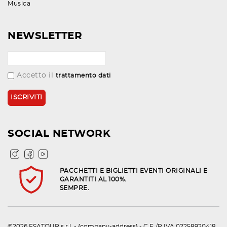
Musica
NEWSLETTER
Accetto il
trattamento dati
SOCIAL NETWORK
PACCHETTI E BIGLIETTI EVENTI ORIGINALI E
GARANTITI AL 100%.
SEMPRE.
©2026 ESATOUR s.r.l. - {company-address} - C.F./P.IVA 02258920418