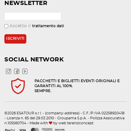
NEWSLETTER
Accetto il
trattamento dati
SOCIAL NETWORK
PACCHETTI E BIGLIETTI EVENTI ORIGINALI E
GARANTITI AL 100%.
SEMPRE.
©2026 ESATOUR s.r.l. - {company-address} - C.F./P.IVA 02258920418
- Licenza n. 65 del 29.03.2010 - Groupama S.p.A. - Polizza Assicurativa
n.105560704 - Made with
by
web terenziconcept