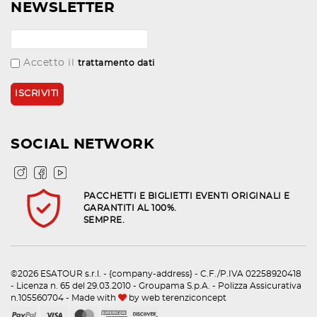
NEWSLETTER
Accetto il
trattamento dati
SOCIAL NETWORK
PACCHETTI E BIGLIETTI EVENTI ORIGINALI E
GARANTITI AL 100%.
SEMPRE.
©2026 ESATOUR s.r.l. - {company-address} - C.F./P.IVA 02258920418
- Licenza n. 65 del 29.03.2010 - Groupama S.p.A. - Polizza Assicurativa
n.105560704 - Made with
by
web terenziconcept