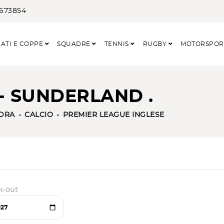
3673854
ATI E COPPE
SQUADRE
TENNIS
RUGBY
MOTORSPO
- SUNDERLAND .
DRA
CALCIO
PREMIER LEAGUE INGLESE
k-out