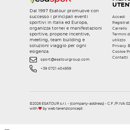
UTEN
Dal 1997 Esatour promuove con
successo i principali eventi
Accedi
sportivi in Italia ed Europa,
Registrat
organizza tornei e manifestazioni
Carrello
sportive, propone incentive,
Termini d
meeting, team building e
utilizzo
soluzioni viaggio per ogni
Privacy
esigenza.
Cookie P
Contatti
sport@esatourgroup.com
+39 0721 404959
©2026 ESATOUR s.r.l. - {company-address} - C.F./P.IVA 02
with
by
web terenziconcept