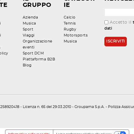
TE
GRUPPO
IE
Azienda
Calcio
Accetto il
i
Musica
Tennis
dati
Sport
Rugby
i
Viaggi
Motorsports
Organizzazione
Musica
&
eventi
olicy
Sport DCM
Piattaforma B2B
Blog
258920418 - Licenza n. 65 del 29.03.2010 - Groupama S.p.A. - Polizza Assic
Informativa sulla raccolta
Le tue preferenze relative alla privacy