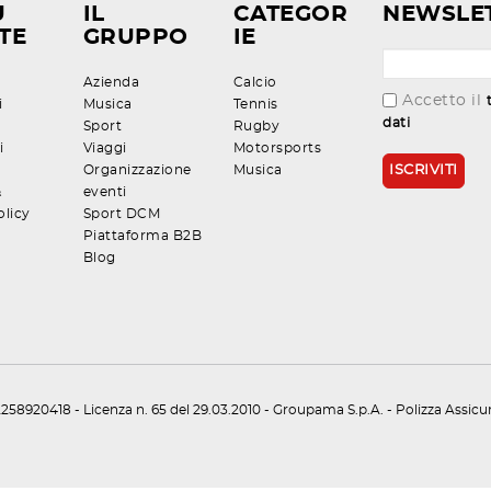
U
IL
CATEGOR
NEWSLE
TE
GRUPPO
IE
Azienda
Calcio
Accetto il
i
Musica
Tennis
dati
Sport
Rugby
i
Viaggi
Motorsports
Organizzazione
Musica
&
eventi
olicy
Sport DCM
Piattaforma B2B
Blog
258920418 - Licenza n. 65 del 29.03.2010 - Groupama S.p.A. - Polizza Assic