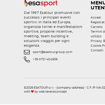
MEN
UTEN
Dal 1997 Esatour promuove con
successo i principali eventi
Accedi
sportivi in Italia ed Europa,
Registrat
organizza tornei e manifestazioni
Carrello
sportive, propone incentive,
Termini d
meeting, team building e
utilizzo
soluzioni viaggio per ogni
Privacy
esigenza.
Cookie P
Contatti
sport@esatourgroup.com
+39 0721 404959
©2026 ESATOUR s.r.l. - {company-address} - C.F./P.IVA 02
with
by
web terenziconcept