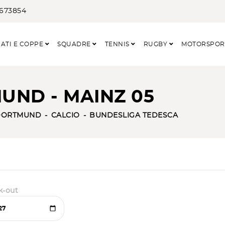
3673854
ATI E COPPE
SQUADRE
TENNIS
RUGBY
MOTORSPO
UND - MAINZ 05
DORTMUND
CALCIO
BUNDESLIGA TEDESCA
k-out