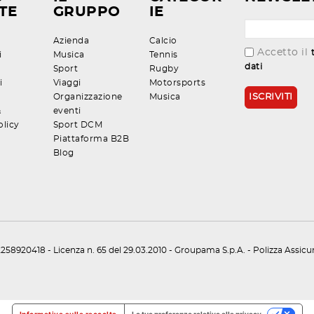
TE
GRUPPO
IE
Azienda
Calcio
Accetto il
i
Musica
Tennis
dati
Sport
Rugby
i
Viaggi
Motorsports
Organizzazione
Musica
&
eventi
olicy
Sport DCM
Piattaforma B2B
Blog
258920418 - Licenza n. 65 del 29.03.2010 - Groupama S.p.A. - Polizza Assic
Informativa sulla raccolta
Le tue preferenze relative alla privacy