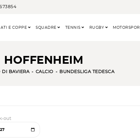
3673854
ATI E COPPE
SQUADRE
TENNIS
RUGBY
MOTORSPO
- HOFFENHEIM
DI BAVIERA
CALCIO
BUNDESLIGA TEDESCA
k-out