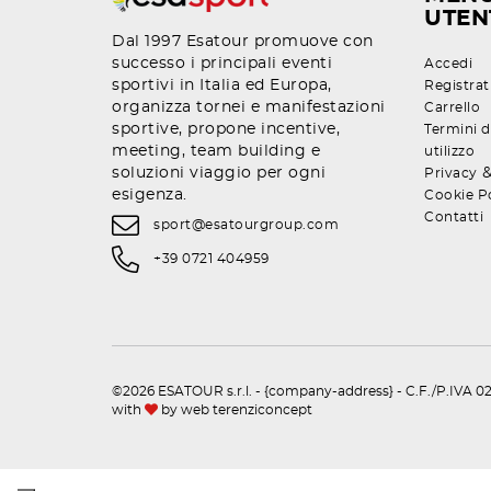
UTEN
Dal 1997 Esatour promuove con
successo i principali eventi
Accedi
sportivi in Italia ed Europa,
Registrat
organizza tornei e manifestazioni
Carrello
sportive, propone incentive,
Termini d
meeting, team building e
utilizzo
soluzioni viaggio per ogni
Privacy
esigenza.
Cookie P
Contatti
sport@esatourgroup.com
+39 0721 404959
©2026 ESATOUR s.r.l. - {company-address} - C.F./P.IVA 02
with
by
web terenziconcept