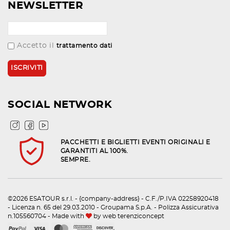
NEWSLETTER
Accetto il
trattamento dati
SOCIAL NETWORK
PACCHETTI E BIGLIETTI EVENTI ORIGINALI E
GARANTITI AL 100%.
SEMPRE.
©2026 ESATOUR s.r.l. - {company-address} - C.F./P.IVA 02258920418
- Licenza n. 65 del 29.03.2010 - Groupama S.p.A. - Polizza Assicurativa
n.105560704 - Made with
by
web terenziconcept