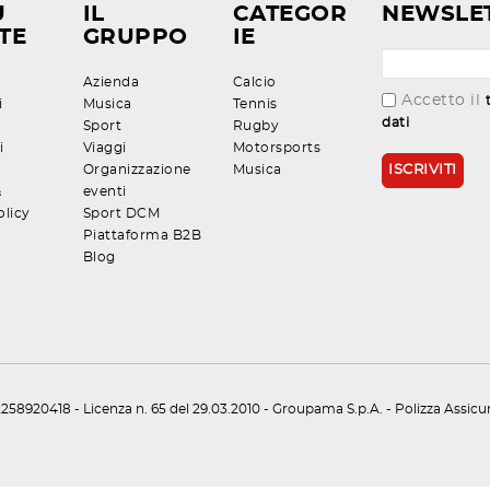
U
IL
CATEGOR
NEWSLE
TE
GRUPPO
IE
Azienda
Calcio
Accetto il
i
Musica
Tennis
dati
Sport
Rugby
i
Viaggi
Motorsports
Organizzazione
Musica
&
eventi
olicy
Sport DCM
Piattaforma B2B
Blog
258920418 - Licenza n. 65 del 29.03.2010 - Groupama S.p.A. - Polizza Assic