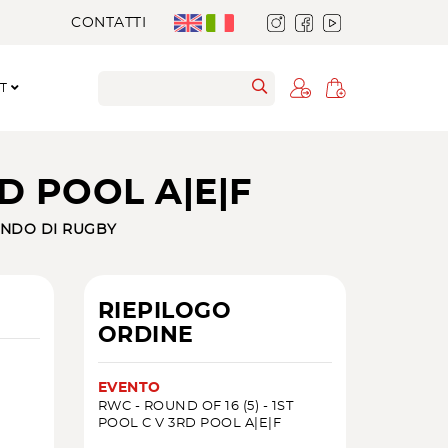
CONTATTI
RT
RD POOL A|E|F
NDO DI RUGBY
RIEPILOGO
ORDINE
EVENTO
RWC - ROUND OF 16 (5) - 1ST
POOL C V 3RD POOL A|E|F