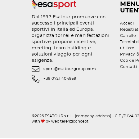
MEN
UTEN
Dal 1997 Esatour promuove con
successo i principali eventi
Accedi
sportivi in Italia ed Europa,
Registrat
organizza tornei e manifestazioni
Carrello
sportive, propone incentive,
Termini d
meeting, team building e
utilizzo
soluzioni viaggio per ogni
Privacy
esigenza.
Cookie P
Contatti
sport@esatourgroup.com
+39 0721 404959
©2026 ESATOUR s.r.l. - {company-address} - C.F./P.IVA 02
with
by
web terenziconcept