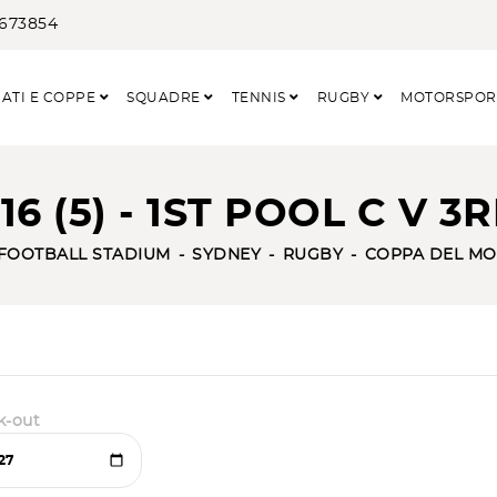
3673854
ATI E COPPE
SQUADRE
TENNIS
RUGBY
MOTORSPO
6 (5) - 1ST POOL C V 3
 FOOTBALL STADIUM
SYDNEY
RUGBY
COPPA DEL MO
k-out