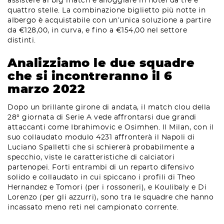
assistere al big match e alloggiare in hotel da tre e
quattro stelle. La combinazione biglietto più notte in
albergo è acquistabile con un’unica soluzione a partire
da €128,00, in curva, e fino a €154,00 nel settore
distinti.
Analizziamo le due squadre
che si incontreranno il 6
marzo 2022
Dopo un brillante girone di andata, il match clou della
28° giornata di Serie A vede affrontarsi due grandi
attaccanti come Ibrahimovic e Osimhen. Il Milan, con il
suo collaudato modulo 4231 affronterà il Napoli di
Luciano Spalletti che si schiererà probabilmente a
specchio, viste le caratteristiche di calciatori
partenopei. Forti entrambi di un reparto difensivo
solido e collaudato in cui spiccano i profili di Theo
Hernandez e Tomori (per i rossoneri), e Koulibaly e Di
Lorenzo (per gli azzurri), sono tra le squadre che hanno
incassato meno reti nel campionato corrente.