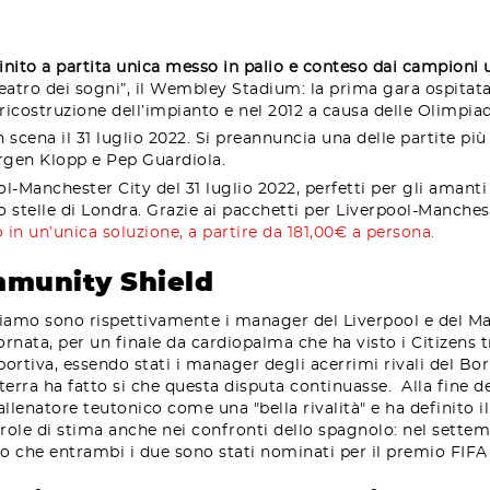
inito a partita unica messo in palio e conteso dai campioni 
 teatro dei sogni”, il Wembley Stadium: la prima gara ospitata 
 ricostruzione dell’impianto e nel 2012 a causa delle Olimpia
 scena il 31 luglio 2022. Si preannuncia una delle partite più
Jurgen Klopp e Pep Guardiola.
-Manchester City del 31 luglio 2022, perfetti per gli amanti 
ro stelle di Londra. Grazie ai pacchetti per Liverpool-Manche
in un’unica soluzione, a partire da 181,00€ a persona.
munity Shield
amo sono rispettivamente i manager del Liverpool e del Man
rnata, per un finale da cardiopalma che ha visto i Citizens t
 sportiva, essendo stati i manager degli acerrimi rivali del
terra ha fatto si che questa disputa continuasse. Alla fine de
’allenatore teutonico come una "bella rivalità" e ha definito il
Parole di stima anche nei confronti dello spagnolo: nel sette
po che entrambi i due sono stati nominati per il premio FIFA