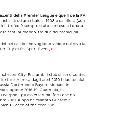
uscenti della Premier League e quelli della FA
nella struttura risale al 1908 e da allora (con
di) il trofeo è sempre stato conteso a Londra.
 esaltanti al mondo, tra due dei tecnici più
del bel calcio che vogliono vedere dal vivo la
ster City di EsaSport Event,
è
chester City. Entrambi i club si sono contesi
rionfare. A metà degli anni 2010 i due tecnici
 Borussia Dortmund e Bayern Monaco in
lla stagione 2018-19, Guardiola, in
 Liverpool "gli avversari più forti che ho
mbre 2019, Klopp ha esaltato Guardiola
 Men’s Coach of the Year 2019.