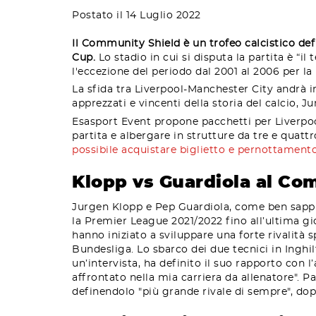
Postato il 14 Luglio 2022
Il Community Shield è un trofeo calcistico def
Cup.
Lo stadio in cui si disputa la partita è “il
l'eccezione del periodo dal 2001 al 2006 per la
La sfida tra Liverpool-Manchester City andrà in
apprezzati e vincenti della storia del calcio, 
Esasport Event propone pacchetti per Liverpool
partita e albergare in strutture da tre e quatt
possibile acquistare biglietto e pernottamento 
Klopp vs Guardiola al
Com
Jurgen Klopp e Pep Guardiola, come ben sappi
la Premier League 2021/2022 fino all’ultima gio
hanno iniziato a sviluppare una forte rivalità
Bundesliga. Lo sbarco dei due tecnici in Inghil
un’intervista, ha definito il suo rapporto con l
affrontato nella mia carriera da allenatore". 
definendolo "più grande rivale di sempre", do