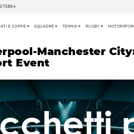
3673854
ATI E COPPE
SQUADRE
TENNIS
RUGBY
MOTORSPO
verpool-Manchester Cit
ort Event