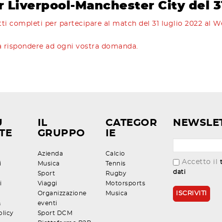
r Liverpool-Manchester City del 3
tti completi per partecipare al match del 31 luglio 2022 al
i a rispondere ad ogni vostra domanda.
U
IL
CATEGOR
NEWSLE
TE
GRUPPO
IE
Azienda
Calcio
Accetto il
i
Musica
Tennis
dati
Sport
Rugby
i
Viaggi
Motorsports
Organizzazione
Musica
&
eventi
olicy
Sport DCM