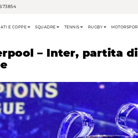
3673854
ATI E COPPE
SQUADRE
TENNIS
RUGBY
MOTORSPO
rpool – Inter, partita di
ue