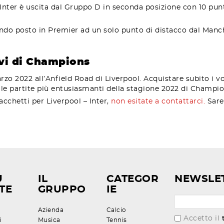
Inter è uscita dal Gruppo D in seconda posizione con 10 punt
ondo posto in Premier ad un solo punto di distacco dal Manch
tavi di Champions
marzo 2022 all’Anfield Road di Liverpool. Acquistare subito i 
delle partite più entusiasmanti della stagione 2022 di Champi
acchetti per Liverpool – Inter,
non esitate a contattarci.
Sare
U
IL
CATEGOR
NEWSLE
TE
GRUPPO
IE
Azienda
Calcio
Accetto il
i
Musica
Tennis