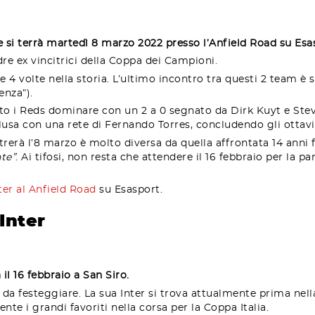
he si terrà martedì 8 marzo 2022 presso l’Anfield Road su Esa
dre ex vincitrici della Coppa dei Campioni.
 4 volte nella storia. L’ultimo incontro tra questi 2 team è 
enza”).
sto i Reds dominare con un 2 a 0 segnato da Dirk Kuyt e Ste
clusa con una rete di Fernando Torres, concludendo gli ottavi
erà l’8 marzo è molto diversa da quella affrontata 14 anni f
te”
. Ai tifosi, non resta che attendere il 16 febbraio per la pa
ter al Anfield Road
su Esasport.
Inter
il 16 febbraio a San Siro.
 festeggiare. La sua Inter si trova attualmente prima nella c
te i grandi favoriti nella corsa per la Coppa Italia.