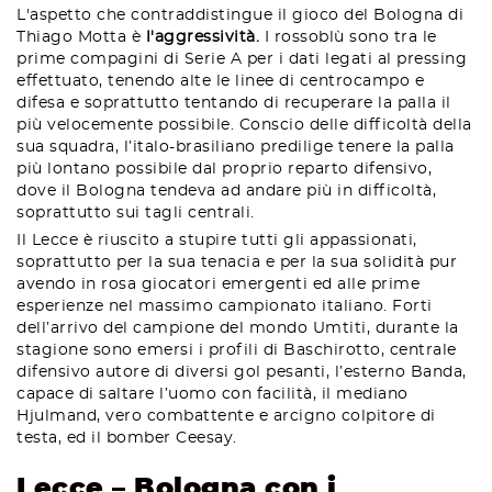
L'aspetto che contraddistingue il gioco del Bologna di
Thiago Motta è
l'aggressività.
I rossoblù sono tra le
prime compagini di Serie A per i dati legati al pressing
effettuato, tenendo alte le linee di centrocampo e
difesa e soprattutto tentando di recuperare la palla il
più velocemente possibile. Conscio delle difficoltà della
sua squadra, l’italo-brasiliano predilige tenere la palla
più lontano possibile dal proprio reparto difensivo,
dove il Bologna tendeva ad andare più in difficoltà,
soprattutto sui tagli centrali.
Il Lecce è riuscito a stupire tutti gli appassionati,
soprattutto per la sua tenacia e per la sua solidità pur
avendo in rosa giocatori emergenti ed alle prime
esperienze nel massimo campionato italiano. Forti
dell’arrivo del campione del mondo Umtiti, durante la
stagione sono emersi i profili di Baschirotto, centrale
difensivo autore di diversi gol pesanti, l’esterno Banda,
capace di saltare l’uomo con facilità, il mediano
Hjulmand, vero combattente e arcigno colpitore di
testa, ed il bomber Ceesay.
Lecce – Bologna con i