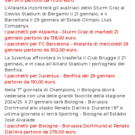
San Siro partono da 111,00 euro.
L’Atalanta incontrerà gli austriaci dello Sturm Graz al
Gewiss Stadium di Bergamo il 21 gennaio, e il
Barcellona il 29 gennaio all’Estadi Olímpic Lluís
Companys.
I pacchetti per Atalanta - Sturm Graz di martedì 21
gennaio partono da 138,00 euro.
I pacchetti per FC Barcelona - Atalanta di mercoledì 29
gennaio partono da 302,00 euro.
La Juventus affronterà in trasferta il Club Brugge il 21
gennaio, e in casa all’Allianz Stadium i portoghesi del
Benfica.
I pacchetti per Juventus - Benfica del 29 gennaio
partono da 191,00 euro.
Nella 7ª giornata di Champions, il Bologna dovrà
vedersela con una delle grandi favorite della stagione
2024/25. Il 21 gennaio sarà Bologna - Borussia
Dortmund allo stadio Renato Dall'Ara. Durante l’8ª e
ultima giornata si terrà Sporting - Bologna all’Estádio
José Alvalade.
I pacchetti per Bologna - Borussia Dortmund al Renato
Dall'Ara partono da 279,00 euro.