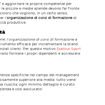
o” e aggiornare le proprie competenze per
e le piccole e medie aziende devono far fronte
 coloro che vogliono, in un certo senso,
r l'
organizzazione di corsi di formazione
di
cità produttive.
tà
e: l'
organizzazione di corsi di formazione
a
strumento efficace per incrementare la brand
enziali clienti. Per questo motivo
Esatour Sport
derano formare i propri dipendenti e accrescere
mpetenze specifiche nel campo del management
cisamente superiore alla media: tutto viene
a riuscita; ogni minimo dettaglio è curato
azienda è così assicurato!