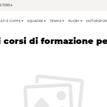
3673854
ATI E COPPE
SQUADRE
TENNIS
RUGBY
MOTORSPO
 corsi di formazione p