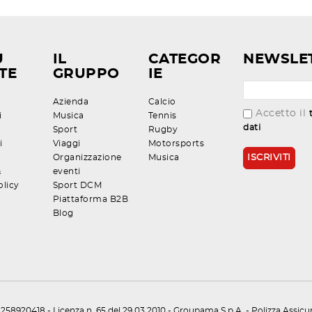
U
IL
CATEGOR
NEWSLE
TE
GRUPPO
IE
Azienda
Calcio
Accetto il
i
Musica
Tennis
dati
Sport
Rugby
i
Viaggi
Motorsports
Organizzazione
Musica
&
eventi
olicy
Sport DCM
Piattaforma B2B
Blog
258920418 - Licenza n. 65 del 29.03.2010 - Groupama S.p.A. - Polizza Assic