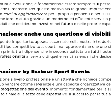
continua evoluzione, è fondamentale essere sempre “sul pezz
hiede il mercato. Per questo motivo sia le grandi imprese ch
do
corsi di aggiornamento
per i propri dipendenti e per tutti
ne loro in aiuto grazie a un moderno ed efficiente servizio pe
endali che desiderano investire nel futuro e nelle proprie capa
mazione: anche una questione di visibili
 punto importante, appena accennato nella nostra introduzion
e di tipo competitivo tout court, ma rappresenta anche uno 
n primis tra i dipendenti e in seconda battuta tra tutti i pot
ofessionalità
al servizio di quelle realtà aziendali che desi
rmazione by Esatour Sport Events
azione
a livello professionale è un'attività che richiede co
può vantare ottime referenze e una capacità organizzativa de
i
progettazione dell'evento
, momento fondamentale per la su
o finale all'altezza delle aspettative. Il successo per la tua 