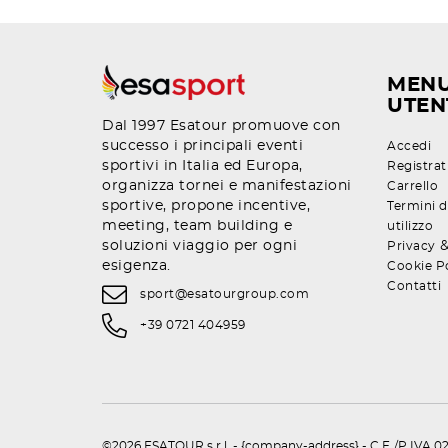
MEN
UTEN
Dal 1997 Esatour promuove con
successo i principali eventi
Accedi
sportivi in Italia ed Europa,
Registrat
organizza tornei e manifestazioni
Carrello
sportive, propone incentive,
Termini d
meeting, team building e
utilizzo
soluzioni viaggio per ogni
Privacy
esigenza.
Cookie P
Contatti
sport@esatourgroup.com
+39 0721 404959
©2026 ESATOUR s.r.l. - {company-address} - C.F./P.IVA 02