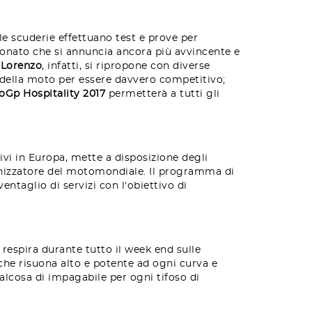
le scuderie effettuano test e prove per
onato che si annuncia ancora più avvincente e
e
Lorenzo
, infatti, si ripropone con diverse
o della moto per essere davvero competitivo;
oGp Hospitality 2017
permetterà a tutti gli
vi in Europa, mette a disposizione degli
anizzatore del motomondiale. Il programma di
ntaglio di servizi con l'obiettivo di
respira durante tutto il week end sulle
he risuona alto e potente ad ogni curva e
ualcosa di impagabile per ogni tifoso di