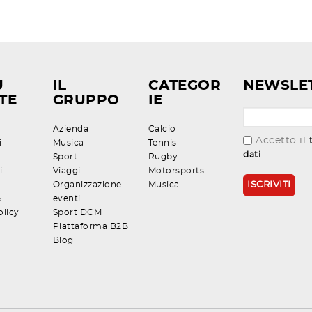
U
IL
CATEGOR
NEWSLE
TE
GRUPPO
IE
Azienda
Calcio
Accetto il
i
Musica
Tennis
dati
Sport
Rugby
i
Viaggi
Motorsports
Organizzazione
Musica
&
eventi
olicy
Sport DCM
Piattaforma B2B
Blog