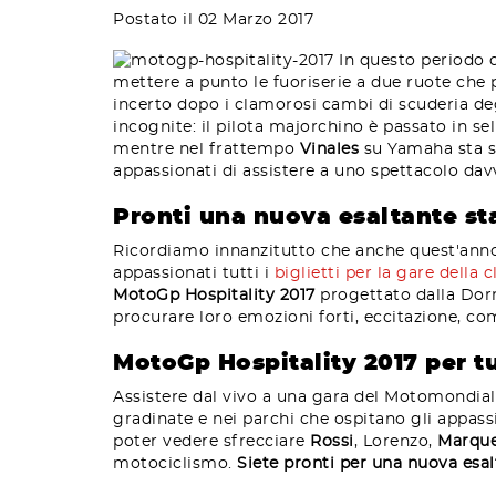
Postato il 02 Marzo 2017
In questo periodo c
mettere a punto le fuoriserie a due ruote che
incerto dopo i clamorosi cambi di scuderia deg
incognite: il pilota majorchino è passato in s
mentre nel frattempo
Vinales
su Yamaha sta sb
appassionati di assistere a uno spettacolo dav
Pronti una nuova esaltante s
Ricordiamo innanzitutto che anche quest'anno 
appassionati tutti i
biglietti per la gare della 
MotoGp Hospitality 2017
progettato dalla Dorma
procurare loro emozioni forti, eccitazione, com
MotoGp Hospitality 2017 per t
Assistere dal vivo a una gara del Motomondiale
gradinate e nei parchi che ospitano gli appassi
poter vedere sfrecciare
Rossi
, Lorenzo,
Marqu
motociclismo.
Siete pronti per una nuova esa