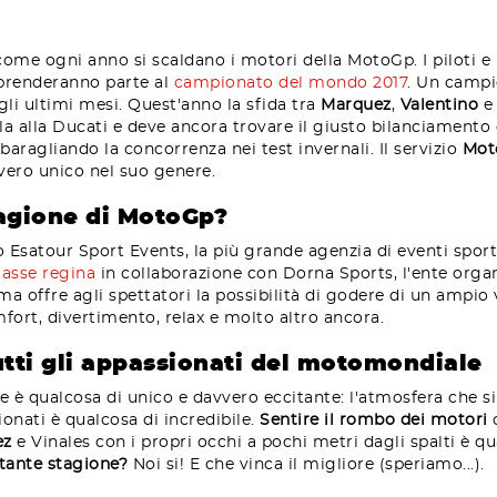
ome ogni anno si scaldano i motori della MotoGp. I piloti e 
 prenderanno parte al
campionato del mondo 2017
. Un campi
li ultimi mesi. Quest'anno la sfida tra
Marquez
,
Valentino
ella alla Ducati e deve ancora trovare il giusto bilanciament
aragliando la concorrenza nei test invernali. Il servizio
Mot
vero unico nel suo genere.
tagione di MotoGp?
Esatour Sport Events, la più grande agenzia di eventi sporti
classe regina
in collaborazione con Dorna Sports, l'ente org
 offre agli spettatori la possibilità di godere di un ampio ve
fort, divertimento, relax e molto altro ancora.
utti gli appassionati del motomondiale
 è qualcosa di unico e davvero eccitante: l'atmosfera che si 
onati è qualcosa di incredibile.
Sentire il rombo dei motori
c
ez
e Vinales con i propri occhi a pochi metri dagli spalti è q
ltante stagione?
Noi si! E che vinca il migliore (speriamo...).