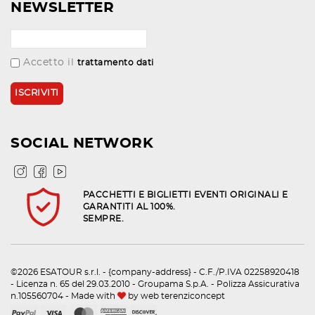
NEWSLETTER
Accetto il
trattamento dati
SOCIAL NETWORK
PACCHETTI E BIGLIETTI EVENTI ORIGINALI E
GARANTITI AL 100%.
SEMPRE.
©2026 ESATOUR s.r.l. - {company-address} - C.F./P.IVA 02258920418
- Licenza n. 65 del 29.03.2010 - Groupama S.p.A. - Polizza Assicurativa
n.105560704 - Made with
by
web terenziconcept