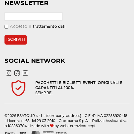
NEWSLETTER
Accetto il
trattamento dati
SOCIAL NETWORK
PACCHETTI E BIGLIETTI EVENTI ORIGINALI E
GARANTITI AL 100%.
SEMPRE.
©2026 ESATOUR s.r.l. - {company-address} - C.F./P.IVA 02258920418
- Licenza n. 65 del 29.03.2010 - Groupama S.p.A. - Polizza Assicurativa
n.105560704 - Made with
by
web terenziconcept