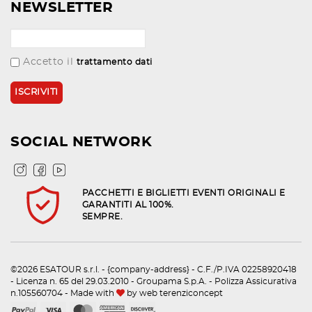
NEWSLETTER
Accetto il
trattamento dati
SOCIAL NETWORK
PACCHETTI E BIGLIETTI EVENTI ORIGINALI E
GARANTITI AL 100%.
SEMPRE.
©2026 ESATOUR s.r.l. - {company-address} - C.F./P.IVA 02258920418
- Licenza n. 65 del 29.03.2010 - Groupama S.p.A. - Polizza Assicurativa
n.105560704 - Made with
by
web terenziconcept