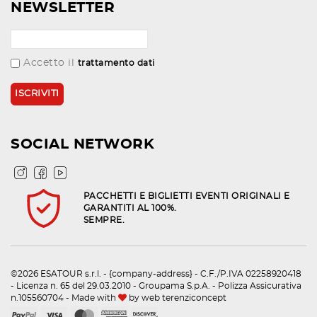
NEWSLETTER
Accetto il
trattamento dati
SOCIAL NETWORK
PACCHETTI E BIGLIETTI EVENTI ORIGINALI E
GARANTITI AL 100%.
SEMPRE.
©2026 ESATOUR s.r.l. - {company-address} - C.F./P.IVA 02258920418
- Licenza n. 65 del 29.03.2010 - Groupama S.p.A. - Polizza Assicurativa
n.105560704 - Made with
by
web terenziconcept