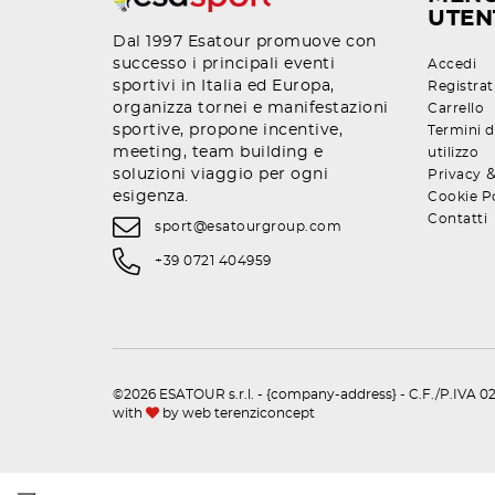
UTEN
Dal 1997 Esatour promuove con
successo i principali eventi
Accedi
sportivi in Italia ed Europa,
Registrat
organizza tornei e manifestazioni
Carrello
sportive, propone incentive,
Termini d
meeting, team building e
utilizzo
soluzioni viaggio per ogni
Privacy
esigenza.
Cookie P
Contatti
sport@esatourgroup.com
+39 0721 404959
©2026 ESATOUR s.r.l. - {company-address} - C.F./P.IVA 02
with
by
web terenziconcept