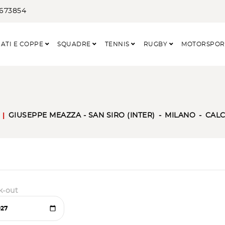
3673854
ATI E COPPE
SQUADRE
TENNIS
RUGBY
MOTORSPO
GIUSEPPE MEAZZA - SAN SIRO (INTER)
MILANO
CALC
k-out