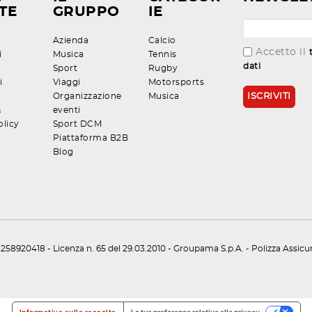
TE
GRUPPO
IE
Azienda
Calcio
Accetto il
i
Musica
Tennis
dati
Sport
Rugby
i
Viaggi
Motorsports
Organizzazione
Musica
&
eventi
olicy
Sport DCM
Piattaforma B2B
Blog
258920418 - Licenza n. 65 del 29.03.2010 - Groupama S.p.A. - Polizza Assic
Informativa sulla raccolta
Le tue preferenze relative alla privacy