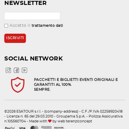
NEWSLETTER
Accetto il
trattamento dati
SOCIAL NETWORK
PACCHETTI E BIGLIETTI EVENTI ORIGINALI E
GARANTITI AL 100%.
SEMPRE.
©2026 ESATOUR s.r.l. - {company-address} - C.F./P.IVA 02258920418
- Licenza n. 65 del 29.03.2010 - Groupama S.p.A. - Polizza Assicurativa
n.105560704 - Made with
by
web terenziconcept