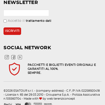
NEWSLETTER
Accetto il
trattamento dati
SOCIAL NETWORK
PACCHETTI E BIGLIETTI EVENTI ORIGINALI E
GARANTITI AL 100%.
SEMPRE.
©2026 ESATOUR s.r.l. - {company-address} - C.F./P.IVA 02258920418
- Licenza n. 65 del 29.03.2010 - Groupama S.p.A. - Polizza Assicurativa
n.105560704 - Made with
by
web terenziconcept