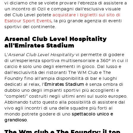
vi diciamo che se volete provare l'ebrezza di assistere a
un incontro di Ozil e compagni dall'esclusiva visuale
del Club Level potete
acquistare i biglietti sul sito di
Esatour Sport Events
, la più grande agenzia di eventi
sportivi del continente.
Arsenal Club Level Hospitality
all'Emirates Stadium
L'
Arsenal Club Level Hospitality
vi permette di godere
di un'esperienza sportiva multisensoriale a 360° in cui il
calcio è solo uno degli elementi in gioco. Dal lusso e
dall'esclusività dei ristoranti The WM Club e The
Foundry fino all'ampia disponibilità di bar e luoghi
dedicati al relax, l'
Emirates Stadium
è senza ombra di
dubbio uno degli impianti sportivi più accoglienti e
“completi” costruiti negli ultimi anni sul suolo europeo.
Abbinando tutto questo alla possibilità di assistere dal
vivo agli incontri di una delle squadre più forti al
mondo potrete godere di uno
spettacolo unico e
grandioso
.
The Wm club e The Foundry: il top