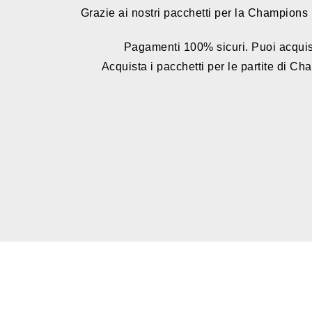
Grazie ai nostri pacchetti per la Champions Le
Pagamenti 100% sicuri. Puoi acquist
Acquista i pacchetti per le partite di Ch