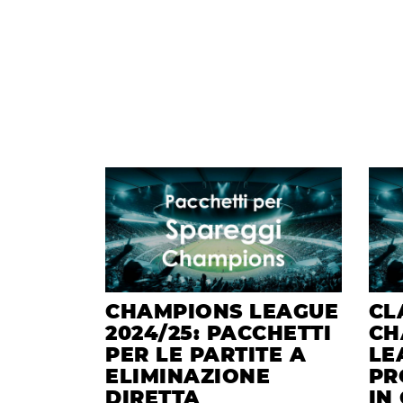
CHAMPIONS LEAGUE
CL
2024/25: PACCHETTI
CH
PER LE PARTITE A
LE
ELIMINAZIONE
PR
DIRETTA
IN