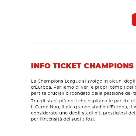
INFO TICKET CHAMPIONS
La Champions League si svolge in alcuni degli
d'Europa. Parliamo di veri e propri templi del 
partite cruciali circondato dalla passione dei ti
Tra gli stadi più noti che ospitano le partite 
il Camp Nou, il più grande stadio d'Europa; i
considerato uno degli stadi più prestigiosi de
per l'intensità dei suoi tifosi.