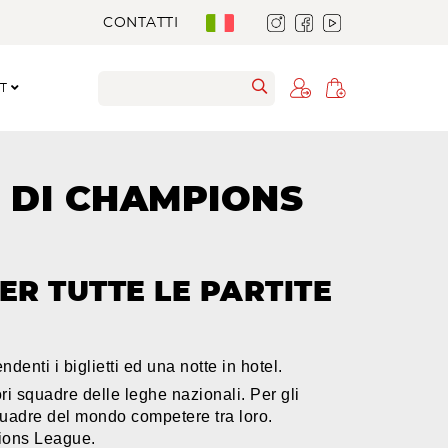
CONTATTI
RT
E DI CHAMPIONS
ER TUTTE LE PARTITE
enti i biglietti ed una notte in hotel.
ri squadre delle leghe nazionali. Per gli
 squadre del mondo competere tra loro.
pions League.