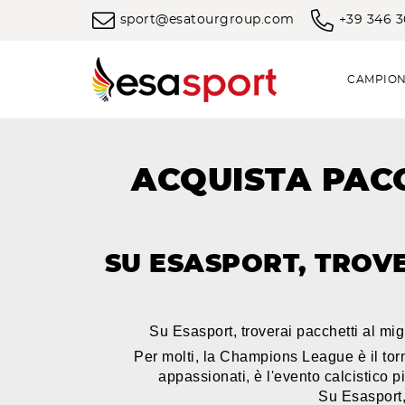
sport@esatourgroup.com
+39 346 
CAMPION
ACQUISTA PACC
SU ESASPORT, TROVE
Su Esasport, troverai pacchetti al mig
Per molti, la Champions League è il torn
appassionati, è l'evento calcistico p
Su Esasport,