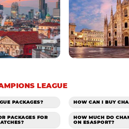
AMPIONS LEAGUE
AGUE PACKAGES?
HOW CAN I BUY CH
OR PACKAGES FOR
HOW MUCH DO CHAM
MATCHES?
ON ESASPORT?