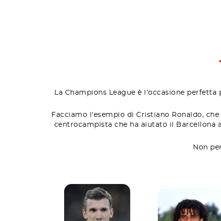
La Champions League è l’occasione perfetta pe
Facciamo l'esempio di Cristiano Ronaldo, che c
centrocampista che ha aiutato il Barcellona 
Non per