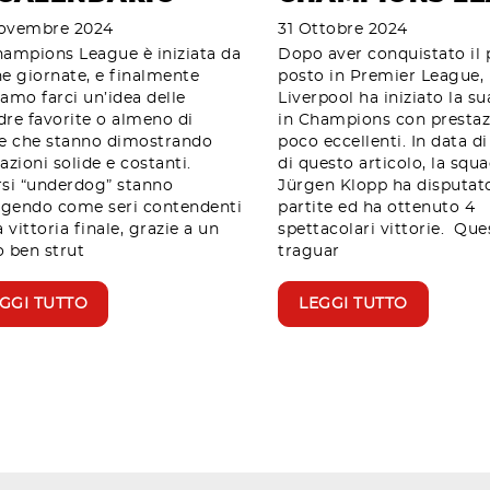
ovembre 2024
31 Ottobre 2024
hampions League è iniziata da
Dopo aver conquistato il
e giornate, e finalmente
posto in Premier League, 
amo farci un’idea delle
Liverpool ha iniziato la su
re favorite o almeno di
in Champions con prestazi
le che stanno dimostrando
poco eccellenti. In data di
azioni solide e costanti.
di questo articolo, la squa
rsi “underdog” stanno
Jürgen Klopp ha disputat
gendo come seri contendenti
partite ed ha ottenuto 4
a vittoria finale, grazie a un
spettacolari vittorie. Que
 ben strut
traguar
GGI TUTTO
LEGGI TUTTO