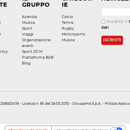
TE
GRUPPO
IE
Azienda
Calcio
Accetto il
i
Musica
Tennis
dati
Sport
Rugby
i
Viaggi
Motorsports
Organizzazione
Musica
&
eventi
olicy
Sport DCM
Piattaforma B2B
Blog
258920418 - Licenza n. 65 del 29.03.2010 - Groupama S.p.A. - Polizza Assic
Informativa sulla raccolta
Le tue preferenze relative alla privacy