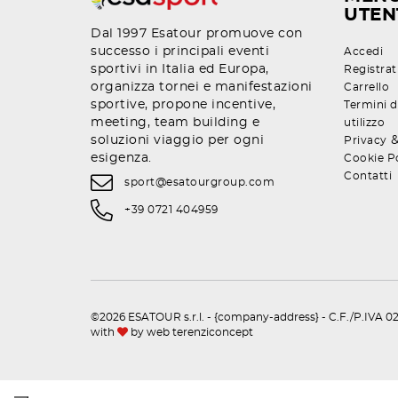
UTEN
Dal 1997 Esatour promuove con
successo i principali eventi
Accedi
sportivi in Italia ed Europa,
Registrat
organizza tornei e manifestazioni
Carrello
sportive, propone incentive,
Termini d
meeting, team building e
utilizzo
soluzioni viaggio per ogni
Privacy
esigenza.
Cookie P
Contatti
sport@esatourgroup.com
+39 0721 404959
©2026 ESATOUR s.r.l. - {company-address} - C.F./P.IVA 02
with
by
web terenziconcept