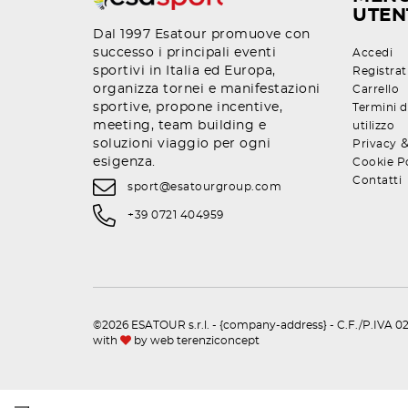
UTEN
Dal 1997 Esatour promuove con
successo i principali eventi
Accedi
sportivi in Italia ed Europa,
Registrat
organizza tornei e manifestazioni
Carrello
sportive, propone incentive,
Termini d
meeting, team building e
utilizzo
soluzioni viaggio per ogni
Privacy
esigenza.
Cookie P
Contatti
sport@esatourgroup.com
+39 0721 404959
©2026 ESATOUR s.r.l. - {company-address} - C.F./P.IVA 02
with
by
web terenziconcept