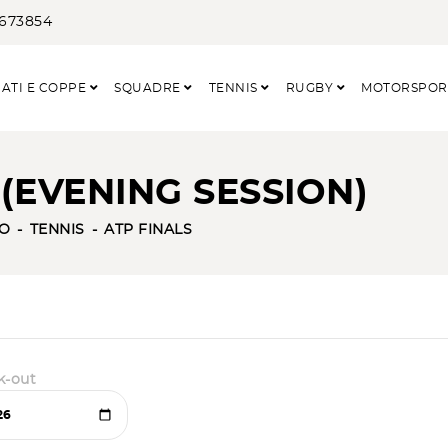
3673854
ATI E COPPE
SQUADRE
TENNIS
RUGBY
MOTORSPO
1 (EVENING SESSION)
O
TENNIS
ATP FINALS
k-out