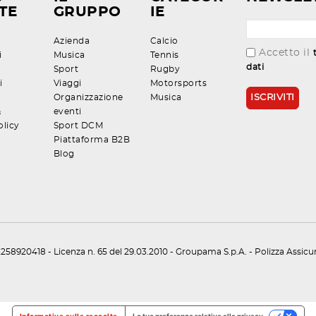
TE
GRUPPO
IE
Azienda
Calcio
Accetto il
i
Musica
Tennis
dati
Sport
Rugby
i
Viaggi
Motorsports
Organizzazione
Musica
&
eventi
olicy
Sport DCM
Piattaforma B2B
Blog
258920418 - Licenza n. 65 del 29.03.2010 - Groupama S.p.A. - Polizza Assic
Informativa sulla raccolta
Le tue preferenze relative alla privacy