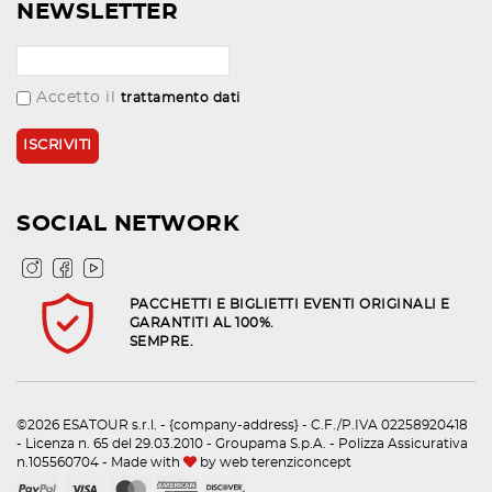
NEWSLETTER
Accetto il
trattamento dati
SOCIAL NETWORK
PACCHETTI E BIGLIETTI EVENTI ORIGINALI E
GARANTITI AL 100%.
SEMPRE.
©2026 ESATOUR s.r.l. - {company-address} - C.F./P.IVA 02258920418
- Licenza n. 65 del 29.03.2010 - Groupama S.p.A. - Polizza Assicurativa
n.105560704 - Made with
by
web terenziconcept