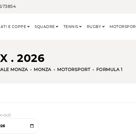
3673854
ATI E COPPE
SQUADRE
TENNIS
RUGBY
MOTORSPO
X . 2026
ALE MONZA
MONZA
MOTORSPORT
FORMULA 1
k-out