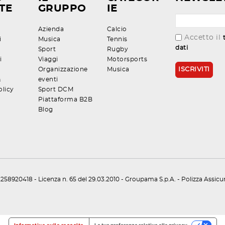
TE
GRUPPO
IE
Azienda
Calcio
Accetto il
i
Musica
Tennis
dati
Sport
Rugby
i
Viaggi
Motorsports
Organizzazione
Musica
&
eventi
olicy
Sport DCM
Piattaforma B2B
Blog
258920418 - Licenza n. 65 del 29.03.2010 - Groupama S.p.A. - Polizza Assic
Informativa sulla raccolta
Le tue preferenze relative alla privacy