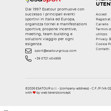
UTEN
Dal 1997 Esatour promuove con
successo i principali eventi
Accedi
sportivi in Italia ed Europa,
Registrat
organizza tornei e manifestazioni
Carrello
sportive, propone incentive,
Termini d
meeting, team building e
utilizzo
soluzioni viaggio per ogni
Privacy
esigenza.
Cookie P
Contatti
sport@esatourgroup.com
+39 0721 404959
©2026 ESATOUR s.r.l. - {company-address} - C.F./P.IVA 02
with
by
web terenziconcept