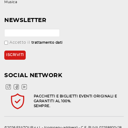
Musica
NEWSLETTER
Accetto il
trattamento dati
SOCIAL NETWORK
PACCHETTI E BIGLIETTI EVENTI ORIGINALI E
GARANTITI AL 100%.
SEMPRE.
©2026 ESATOUR s.r.l. - {company-address} - C.F./P.IVA 02258920418