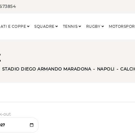
3673854
ATI E COPPE
SQUADRE
TENNIS
RUGBY
MOTORSPO
E
STADIO DIEGO ARMANDO MARADONA
NAPOLI
CALCI
k-out