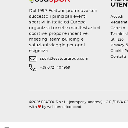
UTEN
Dal 1997 Esatour promuove con
successo i principali eventi
Accedi
sportivi in Italia ed Europa,
Registrat
organizza tornei e manifestazioni
Carrello
sportive, propone incentive,
Termini d
meeting, team building e
utilizzo
soluzioni viaggio per ogni
Privacy
esigenza.
Cookie P
Contatti
sport@esatourgroup.com
+39 0721 404959
©2026 ESATOUR s.r.l. - {company-address} - C.F./P.IVA 02
with
by
web terenziconcept