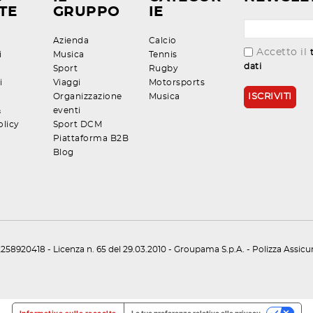
TE
GRUPPO
IE
Azienda
Calcio
Accetto il
i
Musica
Tennis
dati
Sport
Rugby
i
Viaggi
Motorsports
Organizzazione
Musica
&
eventi
olicy
Sport DCM
Piattaforma B2B
Blog
258920418 - Licenza n. 65 del 29.03.2010 - Groupama S.p.A. - Polizza Assic
Informativa sulla raccolta
Le tue preferenze relative alla privacy