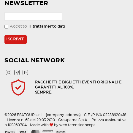
NEWSLETTER
Accetto il
trattamento dati
SOCIAL NETWORK
PACCHETTI E BIGLIETTI EVENTI ORIGINALI E
GARANTITI AL 100%.
SEMPRE.
©2026 ESATOUR s.r.l. - {company-address} - C.F./P.IVA 02258920418
- Licenza n. 65 del 29.03.2010 - Groupama S.p.A. - Polizza Assicurativa
n.105560704 - Made with
by
web terenziconcept