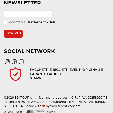
NEWSLETTER
Accetto il
trattamento dati
SOCIAL NETWORK
PACCHETTI E BIGLIETTI EVENTI ORIGINALI E
GARANTITI AL 100%.
SEMPRE.
©2026 ESATOUR s.r.l. - {company-address} - C.F./P.IVA 02258920418
- Licenza n. 65 del 29.03.2010 - Groupama S.p.A. - Polizza Assicurativa
n.105560704 - Made with
by
web terenziconcept