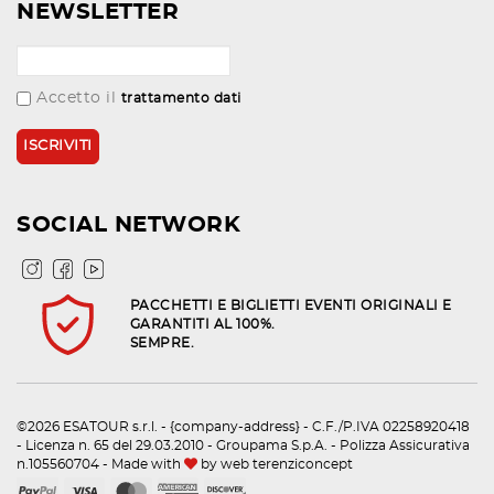
NEWSLETTER
Accetto il
trattamento dati
SOCIAL NETWORK
PACCHETTI E BIGLIETTI EVENTI ORIGINALI E
GARANTITI AL 100%.
SEMPRE.
©2026 ESATOUR s.r.l. - {company-address} - C.F./P.IVA 02258920418
- Licenza n. 65 del 29.03.2010 - Groupama S.p.A. - Polizza Assicurativa
n.105560704 - Made with
by
web terenziconcept