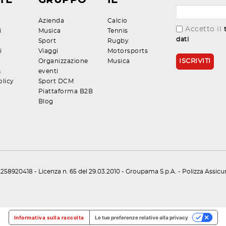
TE
GRUPPO
IE
Azienda
Calcio
Accetto il
i
Musica
Tennis
dati
Sport
Rugby
i
Viaggi
Motorsports
Organizzazione
Musica
&
eventi
olicy
Sport DCM
Piattaforma B2B
Blog
258920418 - Licenza n. 65 del 29.03.2010 - Groupama S.p.A. - Polizza Assic
Informativa sulla raccolta
Le tue preferenze relative alla privacy