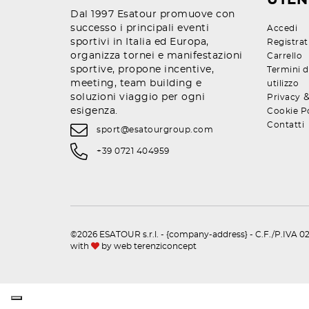
UTEN
Dal 1997 Esatour promuove con
successo i principali eventi
Accedi
sportivi in Italia ed Europa,
Registrat
organizza tornei e manifestazioni
Carrello
sportive, propone incentive,
Termini d
meeting, team building e
utilizzo
soluzioni viaggio per ogni
Privacy
esigenza.
Cookie P
Contatti
sport@esatourgroup.com
+39 0721 404959
©2026 ESATOUR s.r.l. - {company-address} - C.F./P.IVA 02
with
by
web terenziconcept