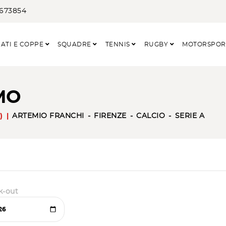
3673854
ATI E COPPE
SQUADRE
TENNIS
RUGBY
MOTORSPO
MO
)
ARTEMIO FRANCHI
FIRENZE
CALCIO
SERIE A
k-out