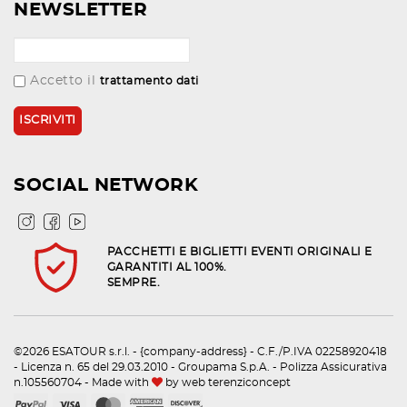
NEWSLETTER
Accetto il
trattamento dati
SOCIAL NETWORK
PACCHETTI E BIGLIETTI EVENTI ORIGINALI E
GARANTITI AL 100%.
SEMPRE.
©2026 ESATOUR s.r.l. - {company-address} - C.F./P.IVA 02258920418
- Licenza n. 65 del 29.03.2010 - Groupama S.p.A. - Polizza Assicurativa
n.105560704 - Made with
by
web terenziconcept