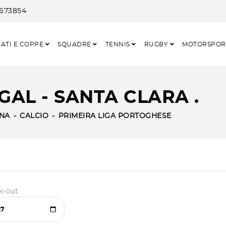
3673854
ATI E COPPE
SQUADRE
TENNIS
RUGBY
MOTORSPO
AL - SANTA CLARA .
NA
CALCIO
PRIMEIRA LIGA PORTOGHESE
k-out