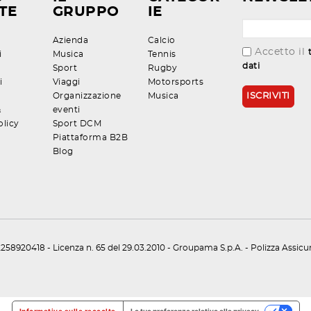
TE
GRUPPO
IE
Azienda
Calcio
Accetto il
i
Musica
Tennis
dati
Sport
Rugby
i
Viaggi
Motorsports
Organizzazione
Musica
&
eventi
olicy
Sport DCM
Piattaforma B2B
Blog
258920418 - Licenza n. 65 del 29.03.2010 - Groupama S.p.A. - Polizza Assic
Informativa sulla raccolta
Le tue preferenze relative alla privacy