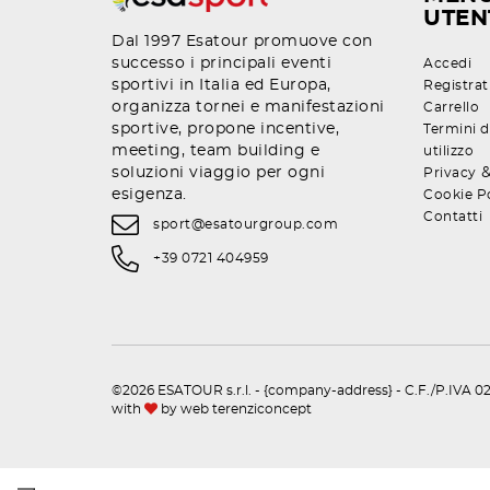
UTEN
Dal 1997 Esatour promuove con
successo i principali eventi
Accedi
sportivi in Italia ed Europa,
Registrat
organizza tornei e manifestazioni
Carrello
sportive, propone incentive,
Termini d
meeting, team building e
utilizzo
soluzioni viaggio per ogni
Privacy
esigenza.
Cookie P
Contatti
sport@esatourgroup.com
+39 0721 404959
©2026 ESATOUR s.r.l. - {company-address} - C.F./P.IVA 02
with
by
web terenziconcept