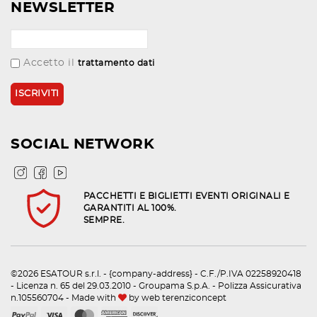
NEWSLETTER
Accetto il
trattamento dati
SOCIAL NETWORK
PACCHETTI E BIGLIETTI EVENTI ORIGINALI E
GARANTITI AL 100%.
SEMPRE.
©2026 ESATOUR s.r.l. - {company-address} - C.F./P.IVA 02258920418
- Licenza n. 65 del 29.03.2010 - Groupama S.p.A. - Polizza Assicurativa
n.105560704 - Made with
by
web terenziconcept