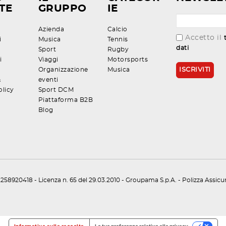
TE
GRUPPO
IE
Azienda
Calcio
Accetto il
i
Musica
Tennis
dati
Sport
Rugby
i
Viaggi
Motorsports
Organizzazione
Musica
&
eventi
olicy
Sport DCM
Piattaforma B2B
Blog
258920418 - Licenza n. 65 del 29.03.2010 - Groupama S.p.A. - Polizza Assic
Informativa sulla raccolta
Le tue preferenze relative alla privacy