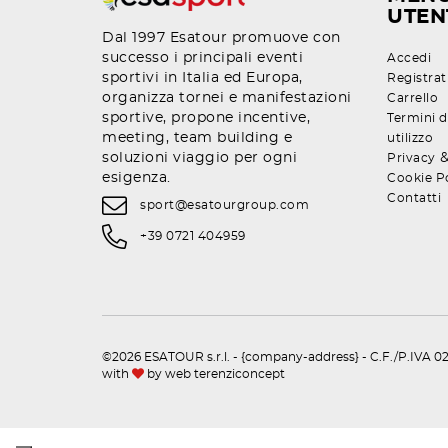
UTEN
Dal 1997 Esatour promuove con
successo i principali eventi
Accedi
sportivi in Italia ed Europa,
Registrat
organizza tornei e manifestazioni
Carrello
sportive, propone incentive,
Termini d
meeting, team building e
utilizzo
soluzioni viaggio per ogni
Privacy
esigenza.
Cookie P
Contatti
sport@esatourgroup.com
+39 0721 404959
©2026 ESATOUR s.r.l. - {company-address} - C.F./P.IVA 02
with
by
web terenziconcept