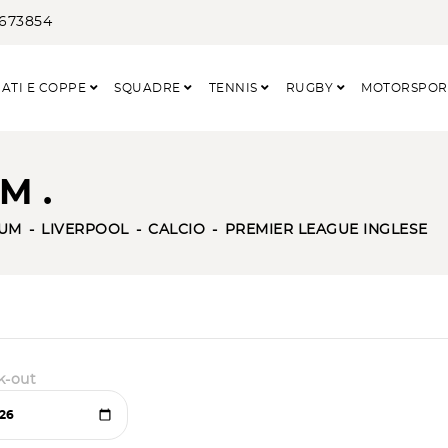
3673854
ATI E COPPE
SQUADRE
TENNIS
RUGBY
MOTORSPO
M .
IUM
LIVERPOOL
CALCIO
PREMIER LEAGUE INGLESE
k-out