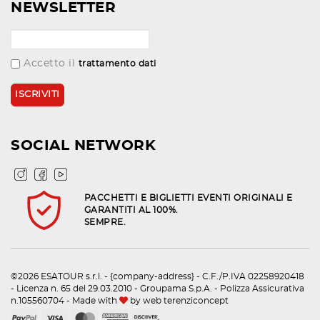
NEWSLETTER
Accetto il
trattamento dati
SOCIAL NETWORK
PACCHETTI E BIGLIETTI EVENTI ORIGINALI E
GARANTITI AL 100%.
SEMPRE.
©2026 ESATOUR s.r.l. - {company-address} - C.F./P.IVA 02258920418
- Licenza n. 65 del 29.03.2010 - Groupama S.p.A. - Polizza Assicurativa
n.105560704 - Made with
by
web terenziconcept