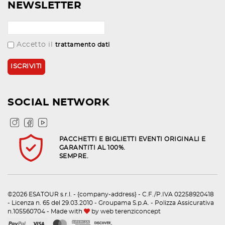
NEWSLETTER
Accetto il
trattamento dati
SOCIAL NETWORK
PACCHETTI E BIGLIETTI EVENTI ORIGINALI E
GARANTITI AL 100%.
SEMPRE.
©2026 ESATOUR s.r.l. - {company-address} - C.F./P.IVA 02258920418
- Licenza n. 65 del 29.03.2010 - Groupama S.p.A. - Polizza Assicurativa
n.105560704 - Made with
by
web terenziconcept