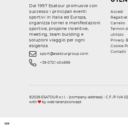
UTEN
Dal 1997 Esatour promuove con
successo i principali eventi
Accedi
sportivi in Italia ed Europa,
Registrat
organizza tornei e manifestazioni
Carrello
sportive, propone incentive,
Termini d
meeting, team building e
utilizzo
soluzioni viaggio per ogni
Privacy
esigenza.
Cookie P
Contatti
sport@esatourgroup.com
+39 0721 404959
©2026 ESATOUR s.r.l. - {company-address} - C.F./P.IVA 02
with
by
web terenziconcept