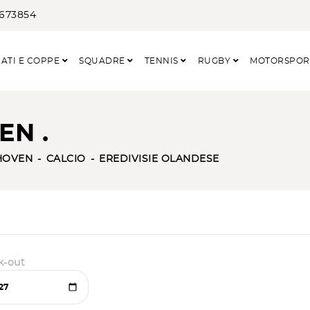
3673854
ATI E COPPE
SQUADRE
TENNIS
RUGBY
MOTORSPO
EN .
HOVEN
CALCIO
EREDIVISIE OLANDESE
k-out