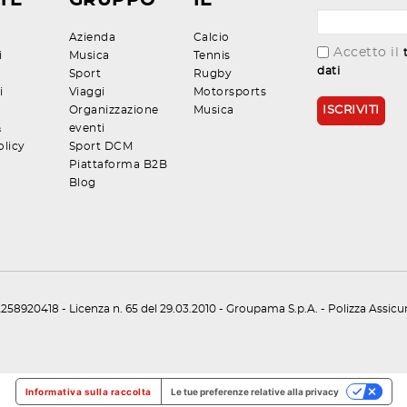
TE
GRUPPO
IE
Azienda
Calcio
Accetto il
i
Musica
Tennis
dati
Sport
Rugby
i
Viaggi
Motorsports
Organizzazione
Musica
&
eventi
olicy
Sport DCM
Piattaforma B2B
Blog
258920418 - Licenza n. 65 del 29.03.2010 - Groupama S.p.A. - Polizza Assic
Informativa sulla raccolta
Le tue preferenze relative alla privacy