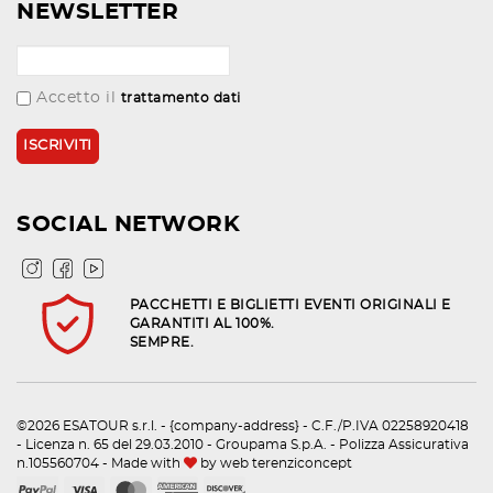
NEWSLETTER
Accetto il
trattamento dati
SOCIAL NETWORK
PACCHETTI E BIGLIETTI EVENTI ORIGINALI E
GARANTITI AL 100%.
SEMPRE.
©2026 ESATOUR s.r.l. - {company-address} - C.F./P.IVA 02258920418
- Licenza n. 65 del 29.03.2010 - Groupama S.p.A. - Polizza Assicurativa
n.105560704 - Made with
by
web terenziconcept